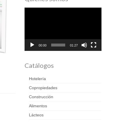
Reproductor
de
vídeo
00:00
01:27
Catálogos
Hotelería
Copropiedades
Construcción
Alimentos
Lácteos