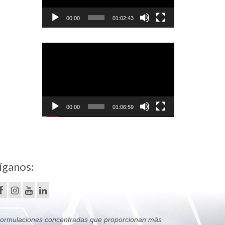
00:00
01:02:43
Reproductor
de
vídeo
00:00
01:06:59
íganos:
ormulaciones concentradas que proporcionan más